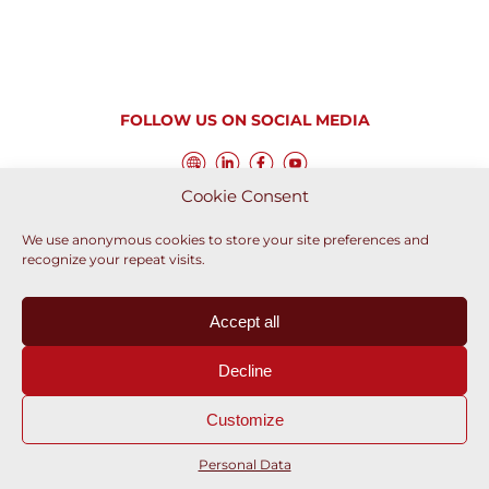
FOLLOW US ON SOCIAL MEDIA
Cookie Consent
We use anonymous cookies to store your site preferences and
recognize your repeat visits.
DYNAPAC CAREERS
Accept all
Decline
Customize
Powered by
Eolia Software
|
Website Legal Notice
|
Personal
Personal Data
Data